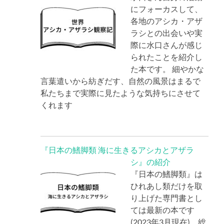
にフォーカスして、
各地のアシカ・アザ
ラシとの出会いや実
際に水口さんが感じ
られたことを紹介し
た本です。 細やかな
言葉遣いから紡ぎだす、自然の風景はまるで
私たちまで実際に見たような気持ちにさせて
くれます
『日本の鰭脚類 海に生きるアシカとアザラ
シ』の紹介
『日本の鰭脚類』は
ひれあし類だけを取
り上げた専門書とし
ては最新の本です
(2023年3月現在)。総