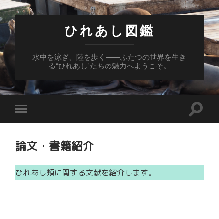
ひれあし図鑑
水中を泳ぎ、陸を歩く――ふたつの世界を生き
る“ひれあし”たちの魅力へようこそ。
検
モ
索
バ
フ
イ
ィ
ル
論文・書籍紹介
ー
メ
ル
ニ
ド
ュ
を
ー
ひれあし類に関する文献を紹介します。
切
を
り
切
替
り
え
替
る
え
る