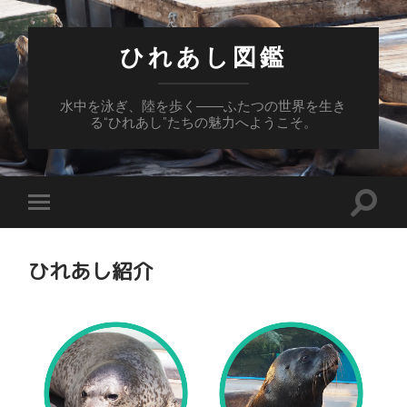
ひれあし図鑑
水中を泳ぎ、陸を歩く――ふたつの世界を生き
る“ひれあし”たちの魅力へようこそ。
検
モ
索
バ
フ
イ
ィ
ル
ひれあし紹介
ー
メ
ル
ニ
ド
ュ
を
ー
切
を
り
切
替
り
え
替
る
え
る